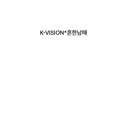
K-VISION*흔한남매
2025 더 현대 서울*POP-UP